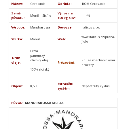
Název:
Cerasuola
Odrůda:
100% Cerasuola
Země
Výnos na
Menfi – Sicílie
14%
původu:
100 kg oliv:
Výrobce:
Mandrarossa
Dovozce:
Italicus s.r.o.
www.italicus.cz/praha-
Sbírka:
Manuál
Web:
jidlo
Extra
panenský
Druh
olivový olej
Pouze mechanickými
oleje:
Frézování:
procesy
100% sicilský
Extrakční
Objem:
0,5 L.
Nepřetržitý cyklus
systém:
PŮVOD:
MANDRAROSSA SICILIA