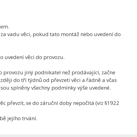
kem.
za vadu věci, pokud tato montáž nebo uvedení do
o uvedení věci do provozu.
o provozu jiný podnikatel než prodávající, začne
ěji do tří týdnů od převzetí věci a řádně a včas
 jsou splněny všechny podmínky výše uvedené.
c převzít, se do záruční doby nepočítá (viz §1922
ě jejího trvání.