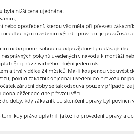
ou byla nižší cena ujednána,
íváním,
ní nebo opotřebení, kterou věc měla při převzetí zákazní
m neodborným uvedením věci do provozu, je považována 
ícím nebo jinou osobou na odpovědnost prodávajícího,
ě nesprávných pokynů uvedených v návodu k montáži neb
uplatnění práv z vadného plnění jeden rok.
kem a trvá v délce 24 měsíců. Má-li koupenou věc uvést d
ozu, pokud zákazník objednal uvedení do provozu nejpozd
Počátek záruční doby se tak odsouvá pouze v případě, že
í doba běžet ode dne převzetí věci.
do doby, kdy zákazník po skončení opravy byl povinen vě
 tom, kdy právo uplatnil, jakož i o provedení opravy a dob