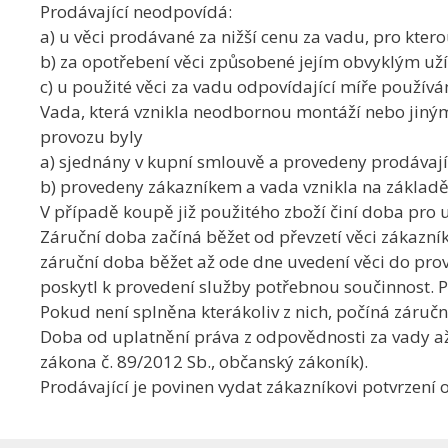
Prodávající neodpovídá:
a) u věci prodávané za nižší cenu za vadu, pro kter
b) za opotřebení věci způsobené jejím obvyklým už
c) u použité věci za vadu odpovídající míře používá
Vada, která vznikla neodbornou montáží nebo jiný
provozu byly
a) sjednány v kupní smlouvě a provedeny prodávaj
b) provedeny zákazníkem a vada vznikla na základ
V případě koupě již použitého zboží činí doba pro 
Záruční doba začíná běžet od převzetí věci zákazní
záruční doba běžet až ode dne uvedení věci do prov
poskytl k provedení služby potřebnou součinnost. 
Pokud není splněna kterákoliv z nich, počíná záručn
Doba od uplatnění práva z odpovědnosti za vady až 
zákona č. 89/2012 Sb., občanský zákoník).
Prodávající je povinen vydat zákazníkovi potvrzení o