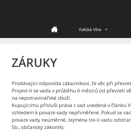
Skip
to
content
HOME
Italská Vína
ZÁRUKY
Prodávající odpovídá zákazníkovi, že věc při převze
Projeví-li se vada v průběhu 6 měsíců od převzetí v
na nepotravinářské zboží.
Kupujícímu přísluší práva z vad uvedená v článku 
vzhledem k povaze vady nepřiměřené. Pokud se vada
povaze vady neúměrné, zejména lze-li vadu odstran
Sb., občanský zákoník).