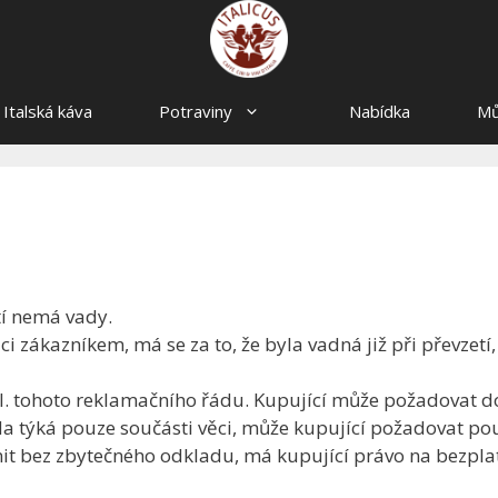
Italská káva
Potraviny
Nabídka
Mů
tí nemá vady.
ěci zákazníkem, má se za to, že byla vadná již při převze
VI. tohoto reklamačního řádu. Kupující může požadovat d
 týká pouze součásti věci, může kupující požadovat pouz
it bez zbytečného odkladu, má kupující právo na bezplat