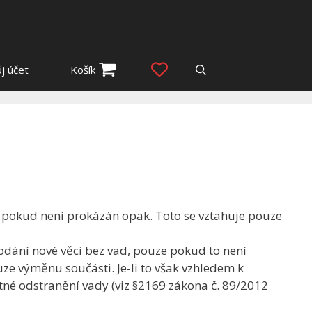
j účet
Košík
tí, pokud není prokázán opak. Toto se vztahuje pouze
odání nové věci bez vad, pouze pokud to není
e výměnu součásti. Je-li to však vzhledem k
né odstranění vady (viz §2169 zákona č. 89/2012