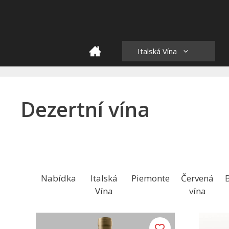
Skip
to
content
HOME
Italská Vína
Dezertní vína
Nabídka
Italská
Piemonte
Červená
B
Vína
vína