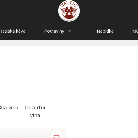
Italská káva
Potraviny
Nabídka
Mů
ílá vína
Dezertní
vína