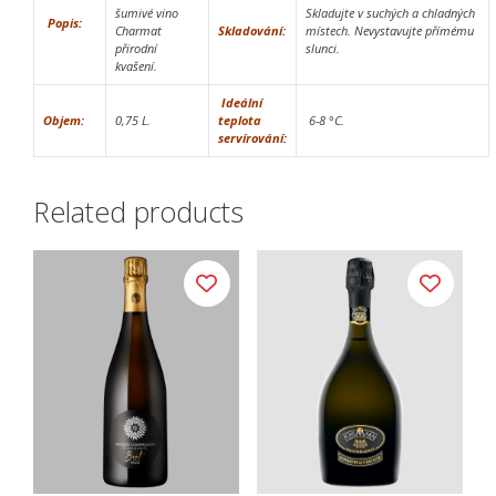
šumivé vino
Skladujte v suchých a chladných
Popis:
Charmat
Skladování:
místech. Nevystavujte přímému
přirodní
slunci.
kvašení.
Ideální
Objem:
0,75 L.
teplota
6-8 °C.
servírování:
Related products