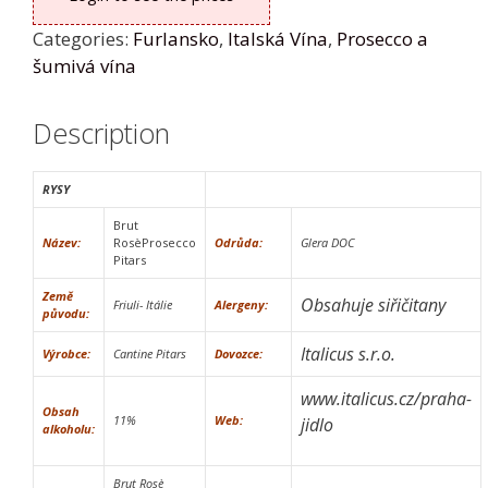
Categories:
Furlansko
,
Italská Vína
,
Prosecco a
šumivá vína
Description
RYSY
Brut
Název:
RosèProsecco
Odrůda:
Glera DOC
Pitars
Země
Obsahuje siřičitany
Friuli- Itálie
Alergeny:
původu:
Italicus s.r.o.
Výrobce:
Cantine Pitars
Dovozce:
www.italicus.cz/praha-
Obsah
11%
Web:
jidlo
alkoholu:
Brut Rosè