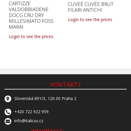
CARTIZZE
CUVEÈ CUVÉE BRUT
VALDOBBIADENE
FILARI ANTICHI
DOCG CRU DRY
Login to see the prices
MILLESIMATO FOSS
MARAI
Login to see the prices
KONTAKTY
Slovenská 891/5, 120 00 Praha 2
+420 722 922 959
info@italicus.cz