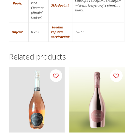
Skladujte v suchých a chladných
vino
Popis:
Skladování:
místech. Nevystavujte přímému
Charmat
slunci.
přirodní
kvašení.
Ideální
Objem:
0,75 L.
teplota
6-8 °C.
servírování:
Related products