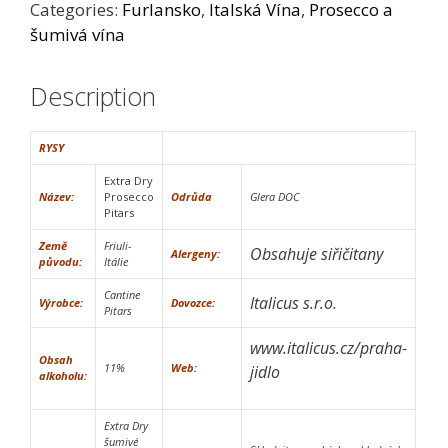
Categories:
Furlansko
,
Italská Vína
,
Prosecco a
šumivá vína
Description
RYSY
Extra Dry
Název:
Prosecco
Odrůda
Glera DOC
Pitars
Země
Friuli-
Obsahuje siřičitany
Alergeny:
původu:
Itálie
Cantine
Italicus s.r.o.
Výrobce:
Dovozce:
Pitars
www.italicus.cz/praha-
Obsah
11%
Web:
jidlo
alkoholu:
Extra Dry
šumivé