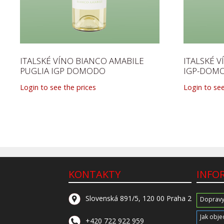
ITALSKÉ VÍNO BIANCO AMABILE
ITALSKÉ V
PUGLIA IGP DOMODO
IGP-DOM
Login to see the prices
Login to see
KONTAKTY
INFO
Slovenská 891/5, 120 00 Praha 2
Dopravy
Jak obje
+420 722 922 959