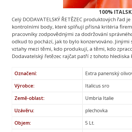
100% ITALSKÁ RAJ
Celý DODAVATELSKÝ ŘETĚZEC produktových řad je ko
kontrolními body, které splňují přísná kritéria fi
pracovníky zodpovědnými za dodržování správného p
odkud to pochází, jak to bylo konzervováno. Jinými
vztahy mezi těmi, kdo produkují, a těmi, kdo zpraco
Dodavatelský řetězec rajčat patří z tohoto hledisk
Označení:
Extra panenský olivov
Výrobce:
Italicus sro
Země-oblast:
Umbria Italie
Uzávěru:
plechovka
Objem:
5 Lt.