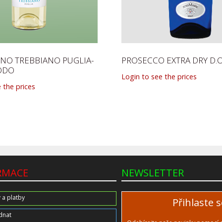
ÍNO TREBBIANO PUGLIA-
PROSECCO EXTRA DRY D.O
ODO
Login to see the prices
 the prices
RMACE
NEWSLETTER
 a platby
Přihlaste 
dnat