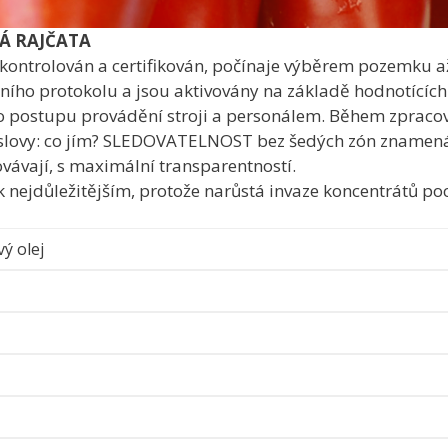
ČATA
ntrolován a certifikován, počínaje výběrem pozemku až
remního protokolu a jsou aktivovány na základě hodnotíc
ostupu provádění stroji a personálem. Během zpracování
 slovy: co jím? SLEDOVATELNOST bez šedých zón znamená z
vávají, s maximální transparentností.
a k nejdůležitějším, protože narůstá invaze koncentrátů 
ý olej