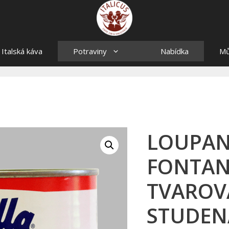
Italská káva
Potraviny
Nabídka
Mů
LOUPAN
FONTAN
TVAROV
STUDENA