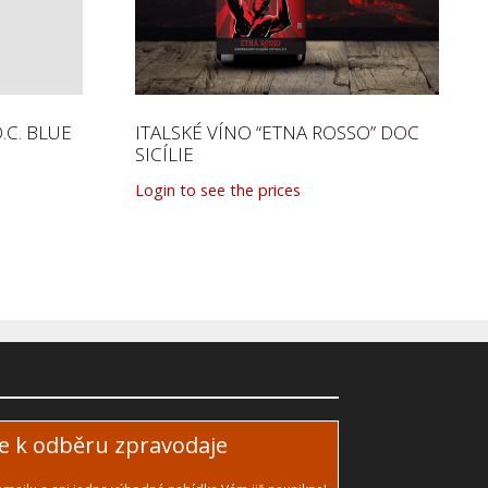
.C. BLUE
ITALSKÉ VÍNO “ETNA ROSSO” DOC
SICÍLIE
Login to see the prices
se k odběru zpravodaje