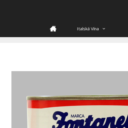
Skip
to
content
HOME
Italská Vína