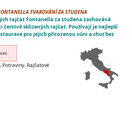
FONTANELLA TVAROVÁNÍ ZA STUDENA
ých rajčat Fontanella za studena zachovává
i čerstvě sklizených rajčat. Používají je nejlepší
restaurace pro jejich přirozenou vůni a chuť bez
ices
a
,
Potraviny
,
Rajčatové