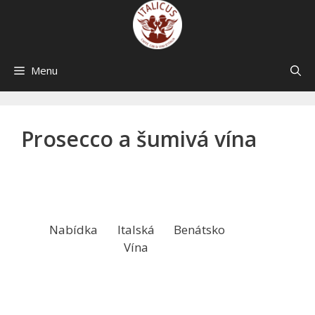
Skip
to
content
Menu
Prosecco a šumivá vína
Nabídka
Italská
Benátsko
Vína