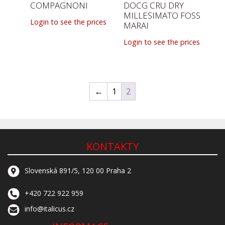
COMPAGNONI
DOCG CRU DRY
MILLESIMATO FOSS
Login to see the prices
MARAI
Login to see the prices
←
1
2
KONTAKTY
Slovenská 891/5, 120 00 Praha 2
+420 722 922 959
info@italicus.cz