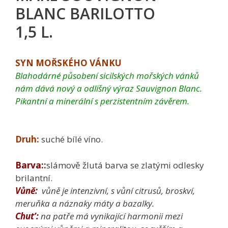
BLANC BARILOTTO
1,5 L.
SYN MOŘSKÉHO VÁNKU
Blahodárné působení sicilských mořských vánků
nám dává nový a odlišný výraz Sauvignon Blanc.
Pikantní a minerální s perzistentním závěrem.
Druh:
suché bílé víno.
Barva:
:
slámově žlutá barva se zlatými odlesky
brilantní.
Vůně:
vůně je intenzivní, s vůní citrusů, broskví,
meruňka a náznaky máty a bazalky.
Chut’:
na patře má vynikající harmonii mezi