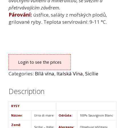
ovocnými vůněmi a mineralitou, se svěžím a
přetrvávajícím závěrem.
Párování:
ústřice, saláty z mořských plodů,
grilované ryby. Teplota servírování: 9-11 °C.
Login to see the prices
Categories:
Bílá vína
,
Italská Vína
,
Sicílie
Description
RYSY
Název:
Urra di mare
Odrůda:
100% Sauvignon Blanc
Země
Sicílie – Itálie
Alergeny:
Obsahuje siřičitany