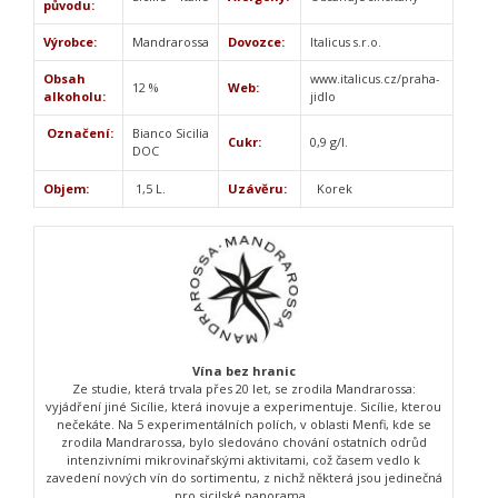
původu:
Výrobce:
Mandrarossa
Dovozce:
Italicus s.r.o.
Obsah
www.italicus.cz/praha-
12 %
Web:
alkoholu:
jidlo
Označení:
Bianco Sicilia
Cukr:
0,9 g/l.
DOC
Objem:
1,5 L.
Uzávěru:
Korek
Vína bez hranic
Ze studie, která trvala přes 20 let, se zrodila Mandrarossa:
vyjádření jiné Sicílie, která inovuje a experimentuje. Sicílie, kterou
nečekáte. Na 5 experimentálních polích, v oblasti Menfi, kde se
zrodila Mandrarossa, bylo sledováno chování ostatních odrůd
intenzivními mikrovinařskými aktivitami, což časem vedlo k
zavedení nových vín do sortimentu, z nichž některá jsou jedinečná
pro sicilské panorama .