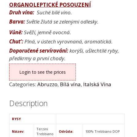
ORGANOLEPTICKÉ POSOUZENÍ
Druh vína
:
Suché bílé vino.
Barva:
Světle žlutá se zelenými odlesky.
Vůně:
Svěží, jemně ovocná.
Chut’:
Plná, v ústech vyrovnaná, aromatická.
Doporučené servírování:
korýši, ušlechtilé ryby,
předkrmy a první chody.
Login to see the prices
Categories:
Abruzzo
,
Bílá vína
,
Italská Vína
Description
RYSY
Terzini
Název:
Odrůda:
100% Trebbiano DOP
Trebbiano