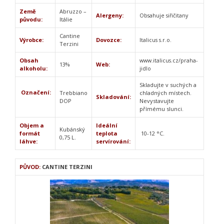
Země
Abruzzo –
Alergeny:
Obsahuje siřičitany
původu:
Itálie
Cantine
Výrobce:
Dovozce:
Italicus s.r.o.
Terzini
Obsah
www.italicus.cz/praha-
13%
Web:
alkoholu:
jidlo
Skladujte v suchých a
Označení:
Trebbiano
chladných místech.
Skladování:
DOP
Nevystavujte
přímému slunci.
Objem a
Ideální
Kubánský
formát
teplota
10-12 °C.
0,75 L.
láhve:
servírování:
PŮVOD:
CANTINE TERZINI