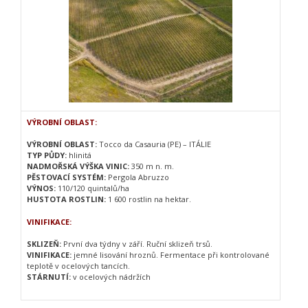
VÝROBNÍ OBLAST:
VÝROBNÍ OBLAST:
Tocco da Casauria (PE) – ITÁLIE
TYP PŮDY:
hlinitá
NADMOŘSKÁ VÝŠKA VINIC:
350 m n. m.
PĚSTOVACÍ SYSTÉM:
Pergola Abruzzo
VÝNOS:
110/120 quintalů/ha
HUSTOTA ROSTLIN:
1 600 rostlin na hektar.
VINIFIKACE:
SKLIZEŇ:
První dva týdny v září. Ruční sklizeň trsů.
VINIFIKACE:
jemné lisování hroznů. Fermentace při kontrolované
teplotě v ocelových tancích.
STÁRNUTÍ:
v ocelových nádržích