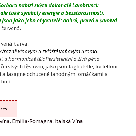
 Sorbara nabízí světu dokonalé Lambrusci:
, ale také symboly energie a bezstarostnosti.
a jsou jako jeho obyvatelé: dobrá, pravá a šumivá.
 červená.
ervená barva.
 výrazně vínovým a zvláště voňavým aroma.
 a harmonické těloPerzistentní a živá pěna.
erstvých těstovin, jako jsou tagliatelle, tortelloni,
tti a lasagne ochucené lahodnými omáčkami a
chutí
ices
vína
,
Emilia-Romagna
,
Italská Vína