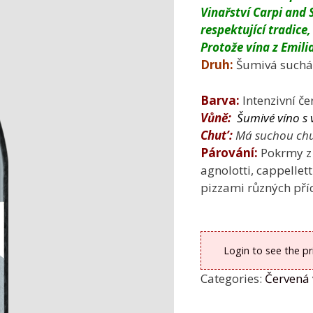
Vinařství Carpi and
respektující tradice
Protože vína z Emili
Druh:
Šumivá suchá
Barva:
Intenzivní č
Vůně:
Šumivé víno s
Chut’:
Má suchou chuť
Párování:
Pokrmy z č
agnolotti, cappelle
pizzami různých pří
Login to see the pr
Categories:
Červená 