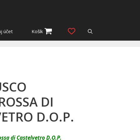
j účet
Košík
USCO
ROSSA DI
ETRO D.O.P.
sa di Castelvetro D.O.P.