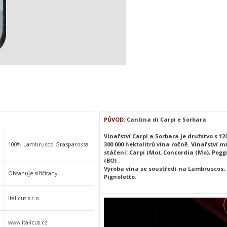
PŮVOD:
Cantina di Carpi e Sorbara
Vinařství Carpi a Sorbara je družstvo s 1
300 000 hektolitrů vína ročně. Vinařství m
100% Lambrusco Grasparossa
stáčení: Carpi (Mo), Concordia (Mo), Pogg
(BO) .
Výroba vína se soustředí na Lambruscos:
Obsahuje siřičitany
Pignoletto.
Italicus s.r.o.
www.italicus.cz