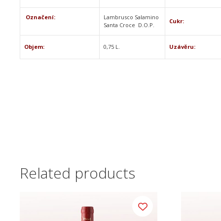
Označení:
Lambrusco Salamino
Cukr:
Santa Croce D.O.P.
Objem:
0,75 L.
Uzávěru:
Related products