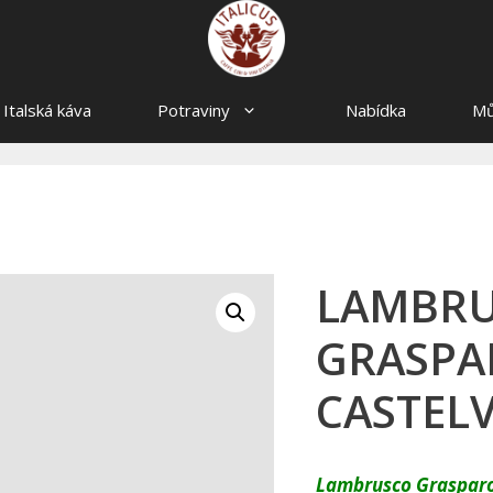
Italská káva
Potraviny
Nabídka
Mů
LAMBR
GRASPA
CASTELV
Lambrusco Grasparos