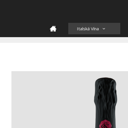
Skip
to
content
HOME
Italská Vína