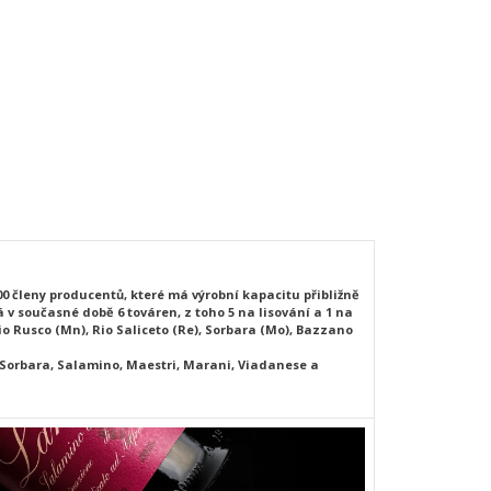
200 členy producentů, které má výrobní kapacitu přibližně
á v současné době 6 továren, z toho 5 na lisování a 1 na
io Rusco (Mn), Rio Saliceto (Re), Sorbara (Mo), Bazzano
 Sorbara, Salamino, Maestri, Marani, Viadanese a