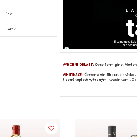
12 g/l.
Korek
VÝROBNÍ OBLAST:
Obce Formigine, Modena
VINIFIKACE:
Červená vinifikace, s krátkou
řízené teplotě vybranými kvasinkami. O