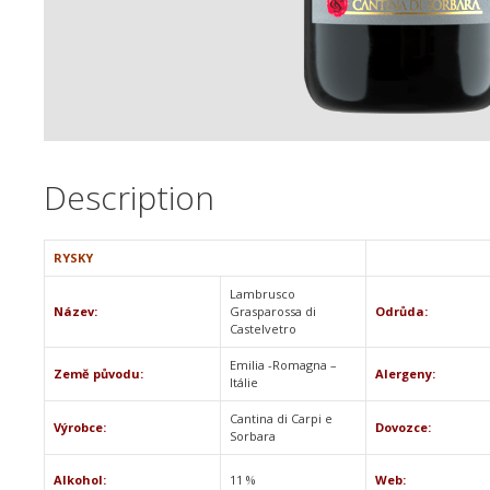
Description
RYSKY
Lambrusco
Název:
Grasparossa di
Odrůda:
Castelvetro
Emilia -Romagna –
Země původu:
Alergeny:
Itálie
Cantina di Carpi e
Výrobce:
Dovozce:
Sorbara
Alkohol:
11 %
Web: