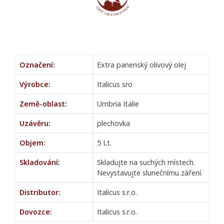
Označení:
Extra panenský olivový olej
Výrobce:
Italicus sro
Země-oblast:
Umbria Italie
Uzávěru:
plechovka
Objem:
5 Lt.
Skladování:
Skladujte na suchých místech.
Nevystavujte slunečnímu záření.
Distributor:
Italicus s.r.o.
Dovozce:
Italicus s.r.o.