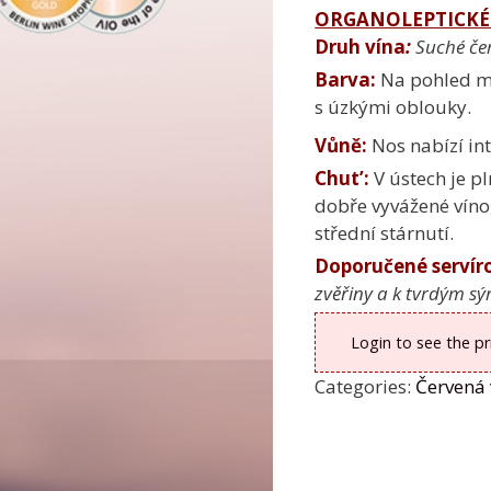
ORGANOLEPTICKÉ
Druh vína
:
Suché če
Barva:
Na pohled má
s úzkými oblouky.
Vůně:
Nos nabízí in
Chut’:
V ústech je p
dobře vyvážené víno
střední stárnutí.
Doporučené servír
zvěřiny a k tvrdým s
Login to see the pr
Categories:
Červená 