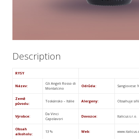
Description
RYSY
Gli Angeli Rosso di
Název:
Odrůda:
Sangiovese 
Montalcino
Země
Toskánsko – Itálie
Alergeny:
Obsahuje siři
původu:
Da Vinci
Výrobce:
Dovozce:
Italicus s.r.o.
Capolavori
Obsah
13 %
Web:
www.italicus.
alkoholu: