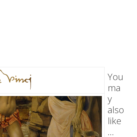
You
ma
y
also
like
…