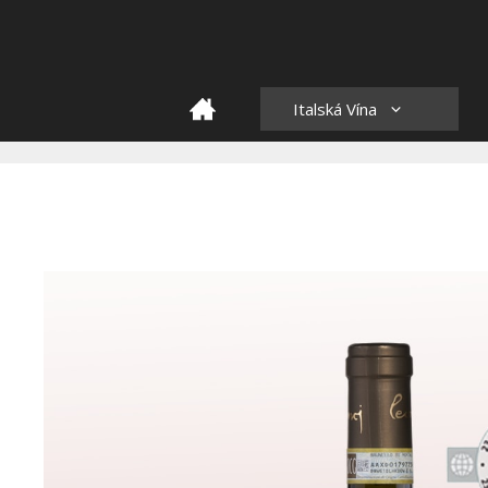
Skip
to
content
HOME
Italská Vína