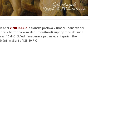
h obcí.
VINIFIKACE:
Toskánská postava v umění Leonarda a v
egance v harmonickém sledu zvláštností superjemné definice.
u asi 10 dnů. Střední macerace pro nalezení správného
ání, kvašení při 28-30 ° C