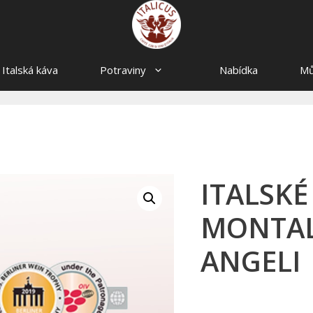
Italská káva
Potraviny
Nabídka
Mů
ITALSKÉ
MONTAL
ANGELI