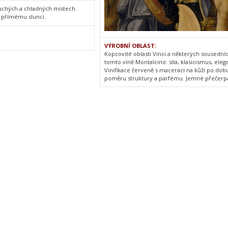
suchých a chladných místech.
 přímému slunci.
VÝROBNÍ OBLAST:
Kopcovité oblasti Vinci a některých sousedníc
tomto víně Montalcino: síla, klasicismus, el
Vinifikace červeně s macerací na kůží po dob
poměru struktury a parfému. Jemné přečerpáv