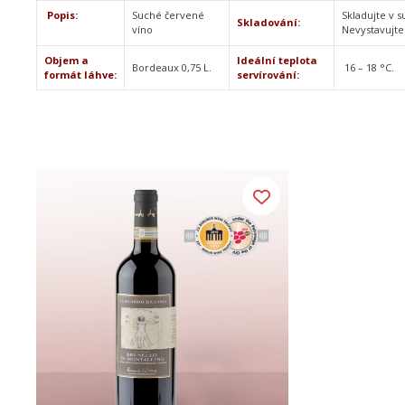
Popis:
Suché červené
Skladujte v 
Skladování:
víno
Nevystavujte
Objem a
Ideální teplota
Bordeaux 0,75 L.
16 – 18 °C.
formát láhve:
servírování: