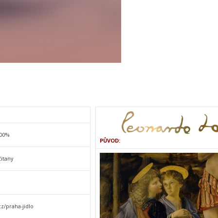
100%
PŮVOD:
čitany
cz/praha-jidlo