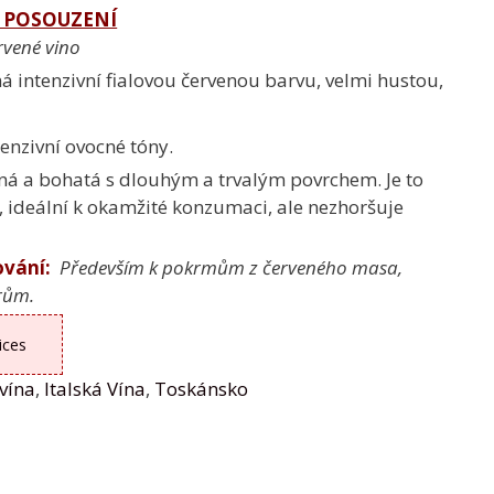
 POSOUZENÍ
rvené vino
 intenzivní fialovou červenou barvu, velmi hustou,
tenzivní ovocné tóny.
lná a bohatá s dlouhým a trvalým povrchem. Je to
, ideální k okamžité konzumaci, ale nezhoršuje
ování:
Především k pokrmům z červeného masa,
ýrům.
ices
vína
,
Italská Vína
,
Toskánsko