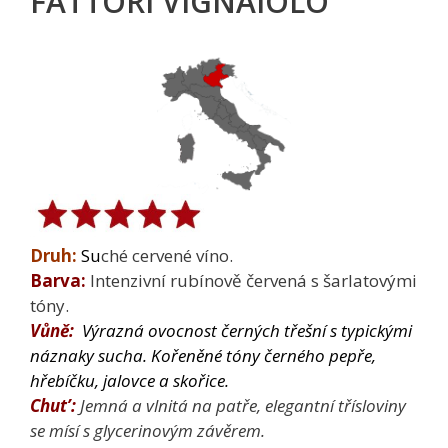
FATTORI VIGNAIOLO
Druh:
S
u
ché cervené víno.
Barva:
Intenzivní rubínově červená s šarlatovými
tóny.
Vůně:
Výrazná ovocnost černých třešní s typickými
náznaky sucha. Kořeněné tóny černého pepře,
hřebíčku, jalovce a skořice.
Chut’:
Jemná a vlnitá na patře, elegantní třísloviny
se mísí s glycerinovým závěrem.