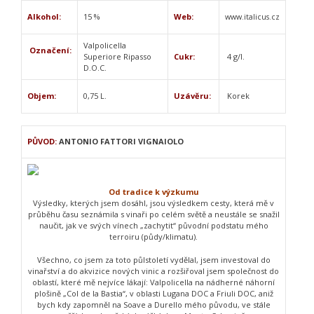
Alkohol:
15 %
Web:
www.italicus.cz
Valpolicella
Označení:
Superiore Ripasso
Cukr:
4 g/l.
D.O.C.
Objem:
0,75 L.
Uzávěru:
Korek
PŮVOD:
ANTONIO FATTORI VIGNAIOLO
Od tradice k výzkumu
Výsledky, kterých jsem dosáhl, jsou výsledkem cesty, která mě v
průběhu času seznámila s vinaři po celém světě a neustále se snažil
naučit, jak ve svých vínech „zachytit“ původní podstatu mého
terroiru (půdy/klimatu).
Všechno, co jsem za toto půlstoletí vydělal, jsem investoval do
vinařství a do akvizice nových vinic a rozšiřoval jsem společnost do
oblastí, které mě nejvíce lákají: Valpolicella na nádherné náhorní
plošině „Col de la Bastia“, v oblasti Lugana DOC a Friuli DOC, aniž
bych kdy zapomněl na Soave a Durello mého původu, ve stále