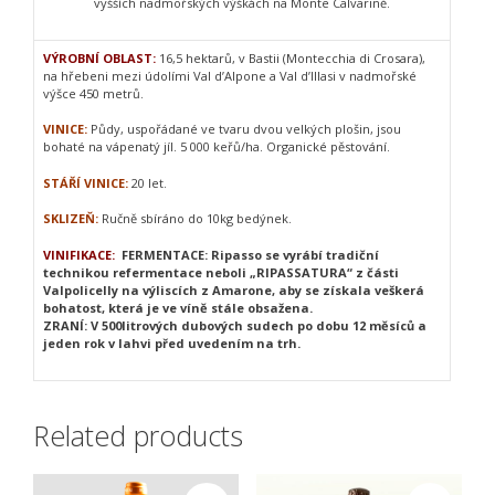
vyšších nadmořských výškách na Monte Calvarině.
VÝROBNÍ OBLAST:
16,5 hektarů, v Bastii (Montecchia di Crosara),
na hřebeni mezi údolími Val d’Alpone a Val d’Illasi v nadmořské
výšce 450 metrů.
VINICE:
Půdy, uspořádané ve tvaru dvou velkých plošin, jsou
bohaté na vápenatý jíl. 5 000 keřů/ha. Organické pěstování.
STÁŘÍ VINICE:
20 let.
SKLIZEŇ:
Ručně sbíráno do 10kg bedýnek.
VINIFIKACE:
FERMENTACE: Ripasso se vyrábí tradiční
technikou refermentace neboli „RIPASSATURA“ z části
Valpolicelly na výliscích z Amarone, aby se získala veškerá
bohatost, která je ve víně stále obsažena.
ZRANÍ: V 500litrových dubových sudech po dobu 12 měsíců a
jeden rok v lahvi před uvedením na trh.
Related products