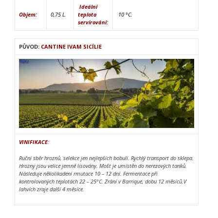
Ideální
Objem:
0,75 L.
teplota
10 °C.
servírování:
PŮVOD:
CANTINE IVAM SICÍLIE
VINIFIKACE
:
Ruční sběr hroznů, selekce jen nejlepších bobulí. Rychlý transport do sklepa.
Hrozny jsou velice jemně lisovány. Mošt je umístěn do nerezových tanků.
Následuje několikadení rmutace 10 – 12 dní. Fermentace při
kontrolovaných teplotách 22 – 25°C. Zrání v Barrique, dobu 12 měsíců.V
lahvích zraje další 4 měsíce.