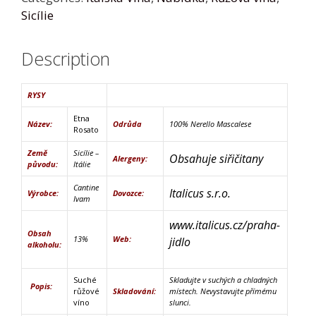
Sicílie
Description
RYSY
Etna
Název:
Odrůda
100% Nerello Mascalese
Rosato
Země
Sicílie –
Obsahuje siřičitany
Alergeny:
původu:
Itálie
Cantine
Italicus s.r.o.
Výrobce:
Dovozce:
Ivam
www.italicus.cz/praha-
Obsah
13%
Web:
jidlo
alkoholu:
Suché
Skladujte v suchých a chladných
Popis:
růžové
Skladování:
místech. Nevystavujte přímému
víno
slunci.