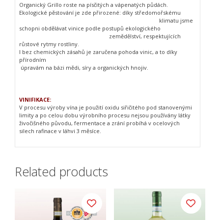
Organický Grillo roste na písčitých a vápenatých půdách.
Ekologické pěstování je zde přirozené: díky středomořskému
klimatu jsme
schopni obdělávat vinice podle postupů ekologického
zemědělství, respektujících
růstové rytmy rostliny.
I bez chemických zásahů je zaručena pohoda vinic, a to díky
přírodním
úpravám na bázi mědi, síry a organických hnojiv.
VINIFIKACE:
V procesu výroby vína je použití oxidu siřičitého pod stanovenými
limity a po celou dobu výrobního procesu nejsou používány látky
živočišného původu, fermentace a zrání probíhá v ocelových
silech rafinace v láhvi 3 měsíce.
Related products