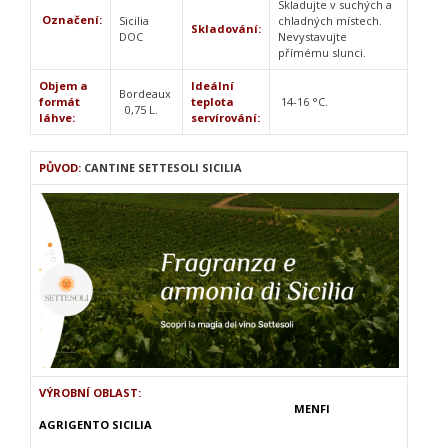
Skladujte v suchých a
Označení:
Sicilia
chladných místech.
Skladování:
DOC
Nevystavujte
přímému slunci.
Objem a
Ideální
Bordeaux
formát
teplota
14-16 °C.
0,75 L.
láhve:
servírování:
PŮVOD:
CANTINE SETTESOLI SICILIA
VÝROBNÍ OBLAST:
MENFI
AGRIGENTO SICILIA