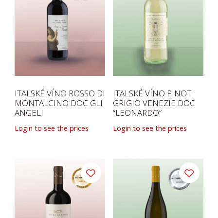
ITALSKÉ VÍNO ROSSO DI
ITALSKÉ VÍNO PINOT
MONTALCINO DOC GLI
GRIGIO VENEZIE DOC
ANGELI
“LEONARDO”
Login to see the prices
Login to see the prices