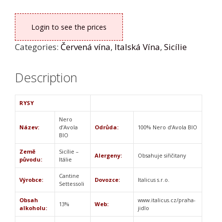
Login to see the prices
Categories:
Červená vína
,
Italská Vína
,
Sicílie
Description
RYSY
Nero
Název:
d’Avola
Odrůda:
100% Nero d’Avola BIO
BIO
Země
Sicílie –
Alergeny:
Obsahuje siřičitany
původu:
Itálie
Cantine
Výrobce:
Dovozce:
Italicus s.r.o.
Settessoli
Obsah
www.italicus.cz/praha-
13%
Web:
alkoholu:
jidlo