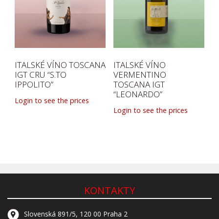
ITALSKÉ VÍNO TOSCANA
ITALSKÉ VÍNO
IGT CRU “S.TO
VERMENTINO
IPPOLITO”
TOSCANA IGT
“LEONARDO”
Login to see the prices
Login to see the prices
KONTAKTY
Slovenská 891/5, 120 00 Praha 2