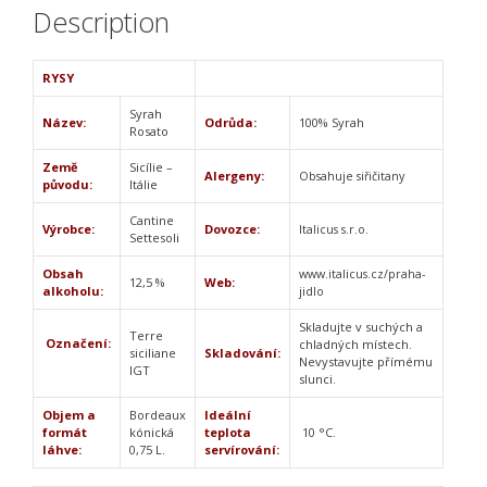
Description
RYSY
Syrah
Název:
Odrůda:
100% Syrah
Rosato
Země
Sicílie –
Alergeny:
Obsahuje siřičitany
původu:
Itálie
Cantine
Výrobce:
Dovozce:
Italicus s.r.o.
Settesoli
Obsah
www.italicus.cz/praha-
12,5 %
Web:
alkoholu:
jidlo
Skladujte v suchých a
Terre
Označení:
chladných místech.
siciliane
Skladování:
Nevystavujte přímému
IGT
slunci.
Objem a
Bordeaux
Ideální
formát
kónická
teplota
10 °C.
láhve:
0,75 L.
servírování: