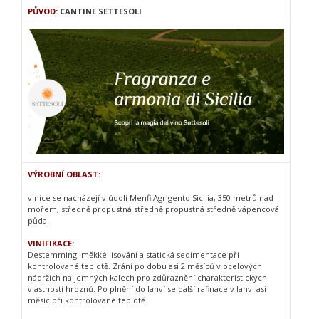
PŮVOD:
CANTINE SETTESOLI
VÝROBNÍ OBLAST:
vinice se nacházejí v údolí Menfi Agrigento Sicilia, 350 metrů nad
mořem, středně propustná středně propustná středně vápencová
půda.
VINIFIKACE:
Destemming, měkké lisování a statická sedimentace při
kontrolované teplotě. Zrání po dobu asi 2 měsíců v ocelových
nádržích na jemných kalech pro zdůraznění charakteristických
vlastností hroznů. Po plnění do lahví se další rafinace v lahvi asi
měsíc při kontrolované teplotě.